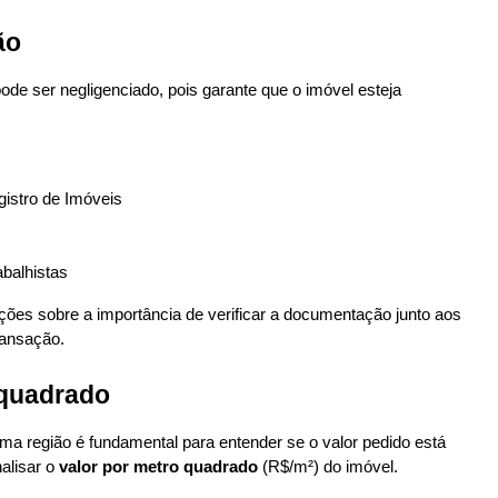
ão
de ser negligenciado, pois garante que o imóvel esteja 
gistro de Imóveis
abalhistas
ções sobre a importância de verificar a documentação junto aos 
ransação.
 quadrado
 região é fundamental para entender se o valor pedido está 
lisar o 
valor por metro quadrado
 (R$/m²) do imóvel.