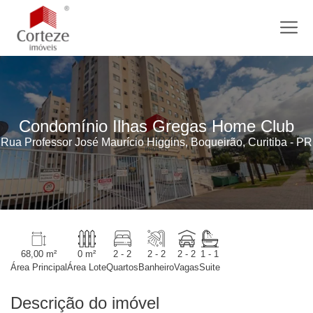
Condomínio Ilhas Gregas Home Club
Rua Professor José Maurício Higgins, Boqueirão, Curitiba - PR
68,00 m²
0 m²
2 - 2
2 - 2
2 - 2
1 - 1
Área Principal
Área Lote
Quartos
Banheiro
Vagas
Suite
Descrição do imóvel