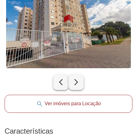
arrow_back_ios_new
arrow_forward_ios
Ver imóveis para Locação
Características