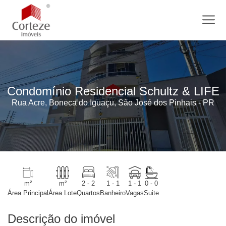
Condomínio Residencial Schultz & LIFE
Rua Acre, Boneca do Iguaçu, São José dos Pinhais - PR
m²
m²
2 - 2
1 - 1
1 - 1
0 - 0
Área Principal
Área Lote
Quartos
Banheiro
Vagas
Suite
Descrição do imóvel