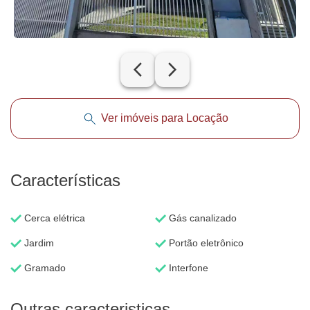
arrow_back_ios_new
arrow_forward_ios
Ver imóveis para Locação
Características
Cerca elétrica
Gás canalizado
Jardim
Portão eletrônico
Gramado
Interfone
Outras caracteristicas