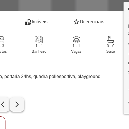
real_estate_agent
star
Imóveis
Diferenciais
- 3
1 - 1
1 - 1
0 - 0
rtos
Banheiro
Vagas
Suite
o, portaria 24hs, quadra poliesportiva, playground
row_back_ios_new
arrow_forward_ios