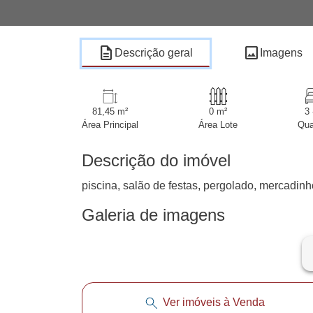
description
image
Descrição geral
Imagens
81,45 m²
0 m²
3 
Área Principal
Área Lote
Qua
Descrição do imóvel
piscina, salão de festas, pergolado, mercadinh
Galeria de imagens
ar
Ver imóveis à Venda