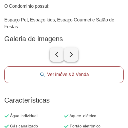
O Condominio possui:
Espaço Pet, Espaço kids, Espaço Gourmet e Salão de
Festas.
Galeria de imagens
arrow_back_ios_new
arrow_forward_ios
Ver imóveis à Venda
Características
Água individual
Aquec. elétrico
Gás canalizado
Portão eletrônico