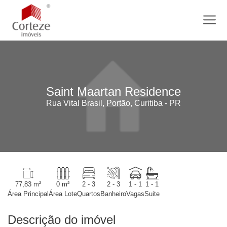
Saint Maartan Residence
Rua Vital Brasil, Portão, Curitiba - PR
77,83 m²
0 m²
2 - 3
2 - 3
1 - 1
1 - 1
Área Principal
Área Lote
Quartos
Banheiro
Vagas
Suite
Descrição do imóvel