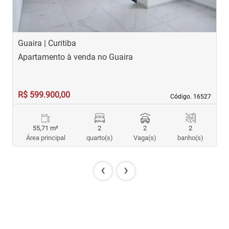
Guaira | Curitiba
G
Apartamento à venda no Guaira
A
R$ 599.900,00
R
Código. 16527
Código. 16527
55,71 m²
2
2
2
Área principal
quarto(s)
Vaga(s)
banho(s)
‹
›