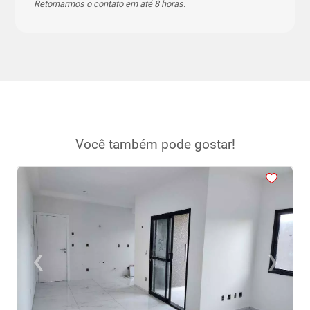
Retornarmos o contato em até 8 horas.
Você também pode gostar!
<
<
<
<
<
‹
›
Previous
Next