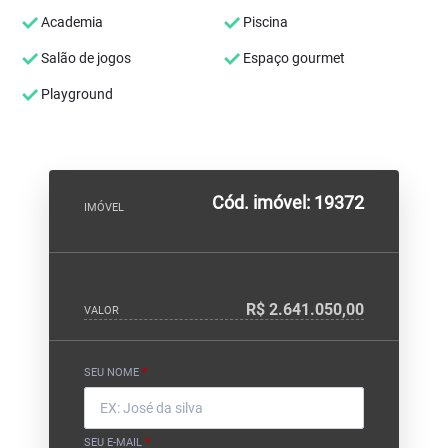
Academia
Piscina
Salão de jogos
Espaço gourmet
Playground
Cód. imóvel: 19372
IMÓVEL
R$ 2.641.050,00
VALOR
SEU NOME
*
SEU E-MAIL
*