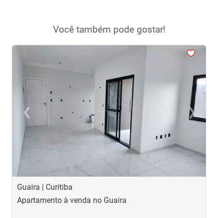
Você também pode gostar!
<
<
<
<
<
‹
›
Previous
Next
Guaira | Curitiba
G
Apartamento à venda no Guaira
A