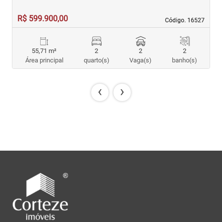
R$ 599.900,00
R
Código. 16527
Código. 16527
55,71 m²
2
2
2
Área principal
quarto(s)
Vaga(s)
banho(s)
‹
›