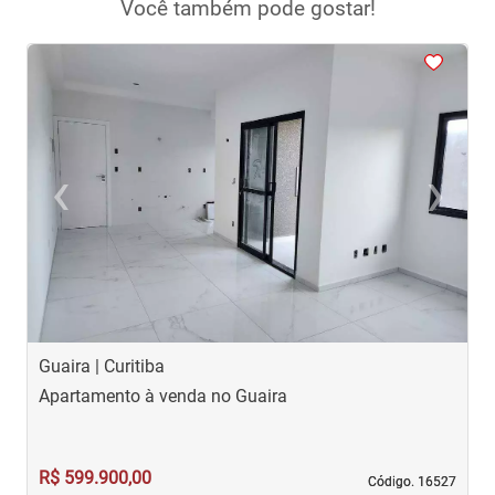
Você também pode gostar!
<
<
<
<
<
‹
›
Previous
Next
Guaira | Curitiba
G
Apartamento à venda no Guaira
A
R$ 599.900,00
R
Código. 16527
Código. 16527