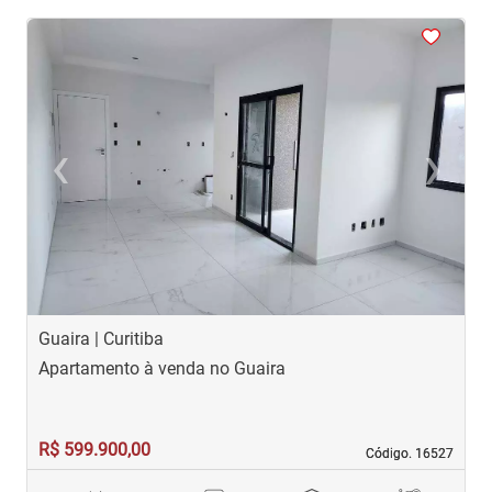
<
<
<
<
<
‹
›
Previous
Next
Guaira | Curitiba
G
Apartamento à venda no Guaira
A
R$ 599.900,00
R
Código. 16527
Código. 16527