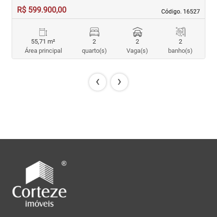
R$ 599.900,00
R
Código. 16527
Código. 16527
55,71 m²
2
2
2
Área principal
quarto(s)
Vaga(s)
banho(s)
‹
›