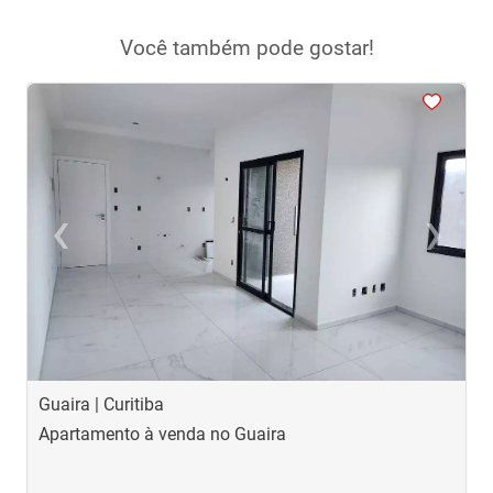
Você também pode gostar!
<
<
<
<
<
‹
›
Previous
Next
Guaira | Curitiba
G
Apartamento à venda no Guaira
A