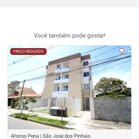
Você também pode gostar!
<
<
<
<
<
PREÇO REDUZIDO
‹
›
Previous
Next
Afonso Pena | São José dos Pinhais
C