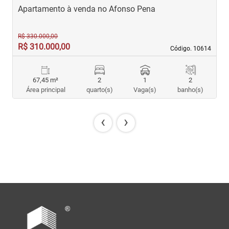
Apartamento à venda no Afonso Pena
A
R$ 330.000,00
R$ 310.000,00
R
Código. 10614
Código. 10614
67,45 m²
2
1
2
Área principal
quarto(s)
Vaga(s)
banho(s)
‹
›