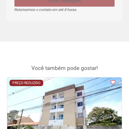
Enviar mensagem
Retornarmos o contato em até 8 horas.
Você também pode gostar!
<
<
<
<
<
PREÇO REDUZIDO
‹
›
Previous
Next