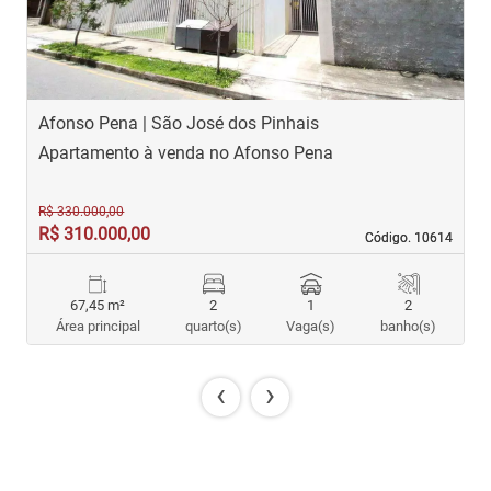
Afonso Pena | São José dos Pinhais
C
Apartamento à venda no Afonso Pena
A
R$ 330.000,00
R$ 310.000,00
R
Código. 10614
Código. 10614
67,45 m²
2
1
2
Área principal
quarto(s)
Vaga(s)
banho(s)
‹
›