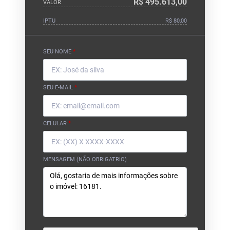
R$ 495.613,00
VALOR
IPTU
R$ 80,00
SEU NOME
*
SEU E-MAIL
*
CELULAR
*
MENSAGEM (NÃO OBRIGATRIO)