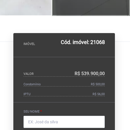
Cód. imóvel: 21068
IMÓVEL
R$ 539.900,00
VALOR
Condomínio
R$ 500,00
IPTU
R$ 56,00
SEU NOME
*