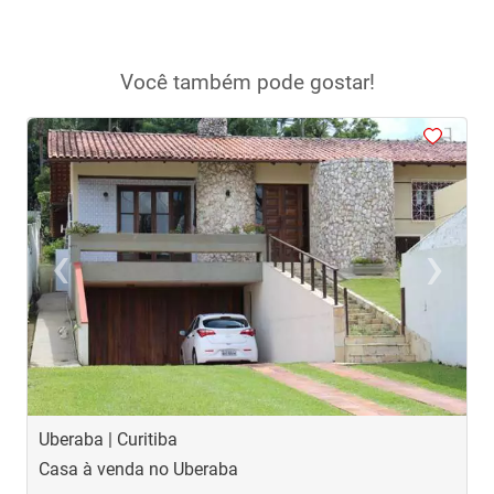
Você também pode gostar!
<
<
<
<
<
‹
›
Previous
Next
Uberaba | Curitiba
U
Casa à venda no Uberaba
C