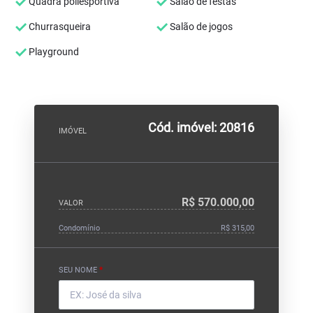
Quadra poliesportiva
Salão de festas
Churrasqueira
Salão de jogos
Playground
Cód. imóvel: 20816
IMÓVEL
R$ 570.000,00
VALOR
Condomínio
R$ 315,00
SEU NOME
*