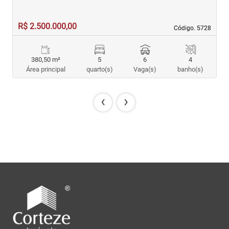
R$ 2.500.000,00
R
Código. 5728
Código. 5728
380,50 m²
5
6
4
Área principal
quarto(s)
Vaga(s)
banho(s)
‹
›