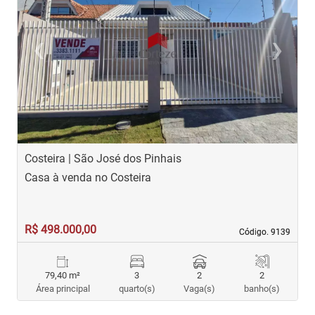
‹
›
Previous
Next
Costeira | São José dos Pinhais
J
Casa à venda no Costeira
C
R$ 498.000,00
R
Código. 9139
Código. 9139
79,40 m²
3
2
2
Área principal
quarto(s)
Vaga(s)
banho(s)