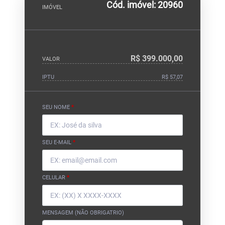
Cód. imóvel: 20960
IMÓVEL
R$ 399.000,00
VALOR
IPTU
R$ 57,07
SEU NOME
*
SEU E-MAIL
*
CELULAR
*
MENSAGEM (NÃO OBRIGATRIO)