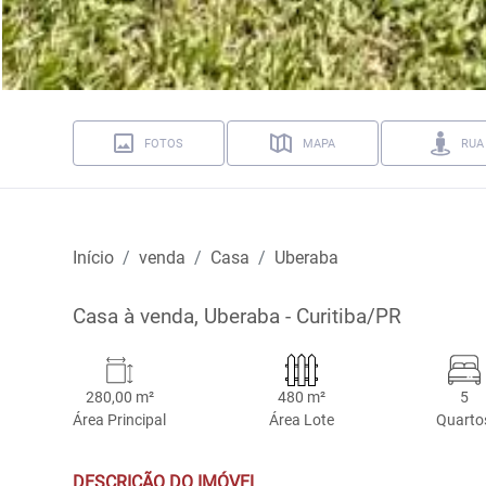
FOTOS
MAPA
RUA
Início
venda
Casa
Uberaba
Casa à venda, Uberaba - Curitiba/PR
280,00 m²
480 m²
5
Área Principal
Área Lote
Quarto
DESCRIÇÃO DO IMÓVEL