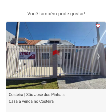
Você também pode gostar!
<
<
<
<
<
‹
›
Previous
Next
Costeira | São José dos Pinhais
J
Casa à venda no Costeira
C