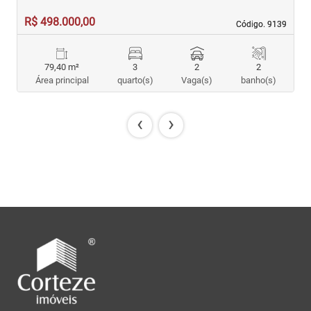
R$ 498.000,00
R
Código. 9139
Código. 9139
79,40 m²
3
2
2
Área principal
quarto(s)
Vaga(s)
banho(s)
‹
›