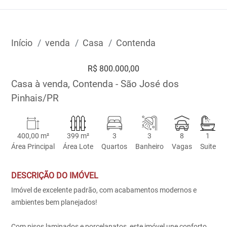
Início
venda
Casa
Contenda
R$ 800.000,00
Casa à venda, Contenda - São José dos
Pinhais/PR
400,00 m²
399 m²
3
3
8
1
Área Principal
Área Lote
Quartos
Banheiro
Vagas
Suite
DESCRIÇÃO DO IMÓVEL
Imóvel de excelente padrão, com acabamentos modernos e
ambientes bem planejados!
Com pisos laminados e porcelanatos, este imóvel une conforto,