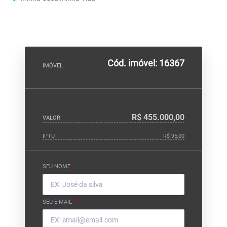
Cód. imóvel: 16367
IMÓVEL
R$ 455.000,00
VALOR
IPTU
R$ 95,00
SEU NOME
*
SEU E-MAIL
*