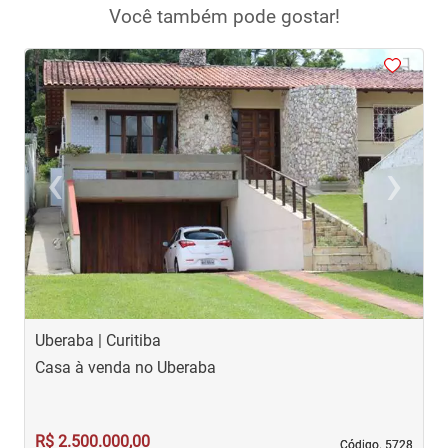
Você também pode gostar!
<
<
<
<
<
‹
›
Previous
Next
Uberaba | Curitiba
U
Casa à venda no Uberaba
C
R$ 2.500.000,00
R
Código. 5728
Código. 5728