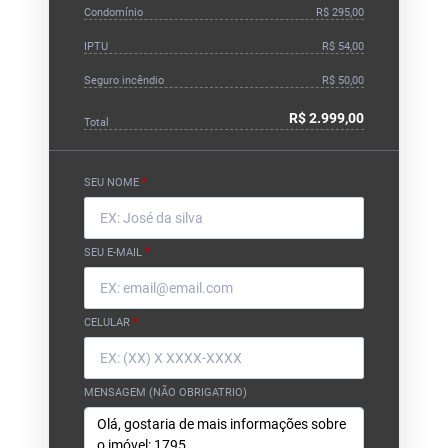
Condomínio
R$ 295,00
IPTU
R$ 54,00
Seguro incêndio
R$ 50,00
R$ 2.999,00
Total
SEU NOME
*
SEU E-MAIL
*
CELULAR
*
MENSAGEM (NÃO OBRIGATRIO)