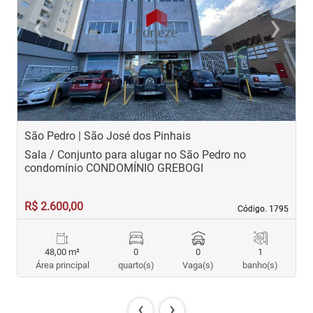
‹
›
Previous
Next
São Pedro | São José dos Pinhais
C
Sala / Conjunto para alugar no São Pedro no
S
condomínio CONDOMÍNIO GREBOGI
R$ 2.600,00
R
Código. 1795
Código. 1795
48,00 m²
0
0
1
Área principal
quarto(s)
Vaga(s)
banho(s)
‹
›