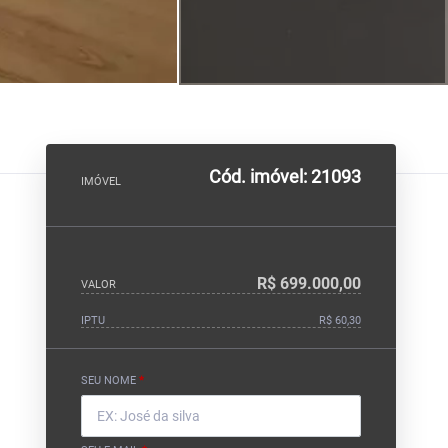
Cód. imóvel: 21093
IMÓVEL
R$ 699.000,00
VALOR
IPTU
R$ 60,30
SEU NOME
*