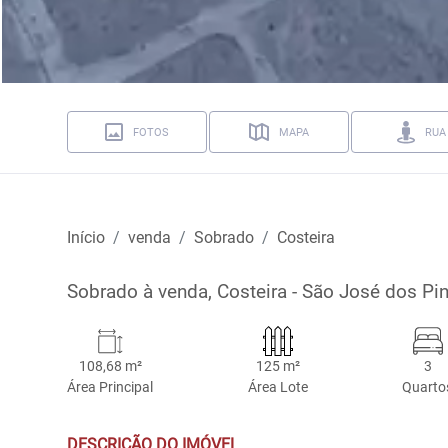
FOTOS
MAPA
RUA
Início
venda
Sobrado
Costeira
Sobrado à venda, Costeira - São José dos Pi
108,68 m²
125 m²
3
Área Principal
Área Lote
Quarto
DESCRIÇÃO DO IMÓVEL