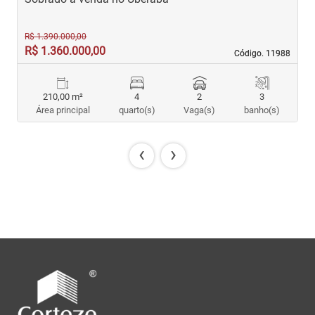
R$ 1.390.000,00
R$ 1.360.000,00
R
Código. 11988
Código. 11988
210,00 m²
4
2
3
Área principal
quarto(s)
Vaga(s)
banho(s)
‹
›