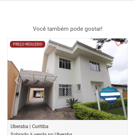
Você também pode gostar!
<
<
<
<
<
PREÇO REDUZIDO
‹
›
Previous
Next
Uberaba | Curitiba
G
Sobrado à venda no Uberaba
S