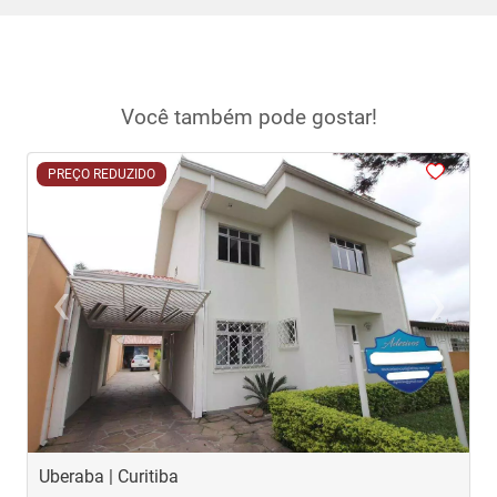
Você também pode gostar!
<
<
<
<
<
PREÇO REDUZIDO
‹
›
Previous
Next
Uberaba | Curitiba
G