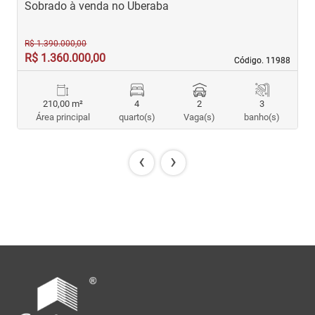
Sobrado à venda no Uberaba
S
R$ 1.390.000,00
R$ 1.360.000,00
R
Código. 11988
Código. 11988
210,00 m²
4
2
3
Área principal
quarto(s)
Vaga(s)
banho(s)
‹
›