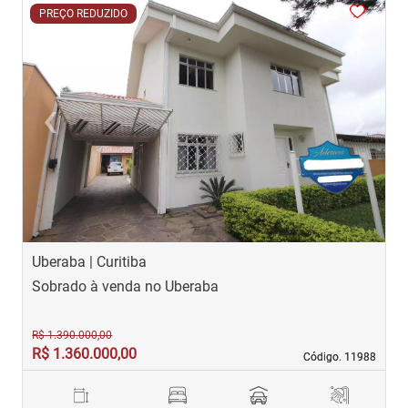
<
<
<
<
<
PREÇO REDUZIDO
‹
›
Previous
Next
Uberaba | Curitiba
G
Sobrado à venda no Uberaba
S
R$ 1.390.000,00
R$ 1.360.000,00
R
Código. 11988
Código. 11988