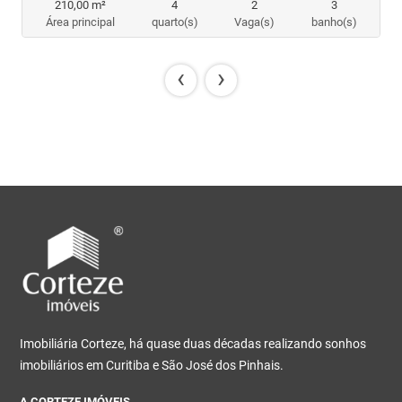
210,00 m²
4
2
3
Área principal
quarto(s)
Vaga(s)
banho(s)
‹
›
Imobiliária Corteze, há quase duas décadas realizando sonhos
imobiliários em Curitiba e São José dos Pinhais.
A CORTEZE IMÓVEIS