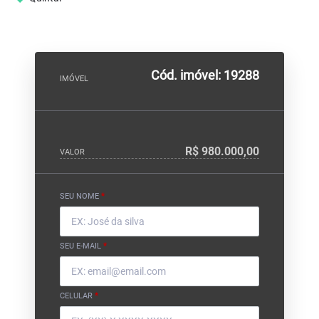
Cód. imóvel: 19288
IMÓVEL
R$ 980.000,00
VALOR
SEU NOME
*
SEU E-MAIL
*
CELULAR
*