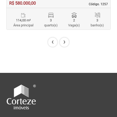
R$ 580.000,00
R
Código. 1257
Código. 1257
114,00 m²
3
2
3
Área principal
quarto(s)
Vaga(s)
banho(s)
‹
›