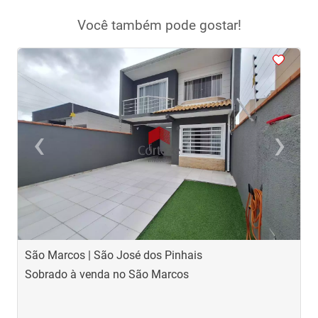
Você também pode gostar!
<
<
<
<
<
‹
›
Previous
Next
São Marcos | São José dos Pinhais
A
Sobrado à venda no São Marcos
S