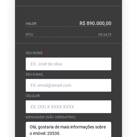
R$ 890.000,00
VALOR
IPTU
R$ 64,70
SEU NOME
*
SEU E-MAIL
*
CELULAR
*
MENSAGEM (NÃO OBRIGATRIO)