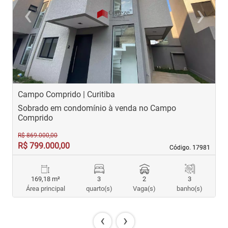
‹
›
Previous
Next
Campo Comprido | Curitiba
B
Sobrado em condomínio à venda no Campo
S
Comprido
R$ 869.000,00
R$ 799.000,00
R
Código. 17981
Código. 17981
169,18 m²
3
2
3
Área principal
quarto(s)
Vaga(s)
banho(s)
‹
›