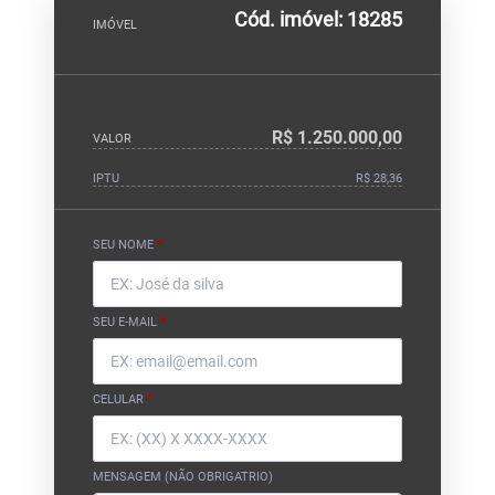
Cód. imóvel: 18285
IMÓVEL
R$ 1.250.000,00
VALOR
IPTU
R$ 28,36
SEU NOME
*
SEU E-MAIL
*
CELULAR
*
MENSAGEM (NÃO OBRIGATRIO)