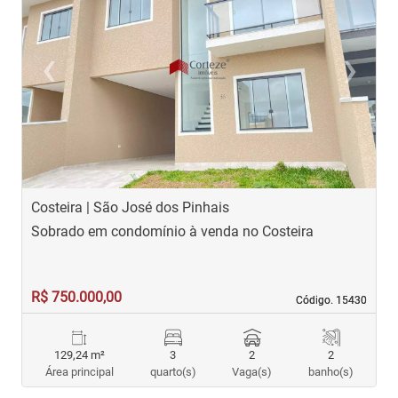
‹
›
Previous
Next
Costeira | São José dos Pinhais
C
Sobrado em condomínio à venda no Costeira
S
R$ 750.000,00
R
Código. 15430
Código. 15430
129,24 m²
3
2
2
Área principal
quarto(s)
Vaga(s)
banho(s)