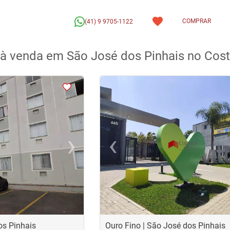
COMPRAR
(41) 9 9705-1122
à venda em São José dos Pinhais no Cost
<
<
<
<
›
‹
Next
Previous
os Pinhais
Ouro Fino | São José dos Pinhais