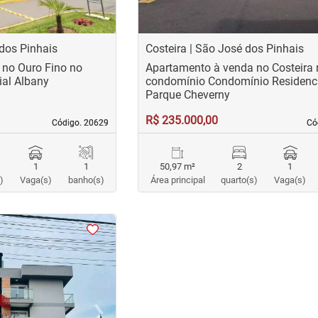
 dos Pinhais
Costeira | São José dos Pinhais
 no Ouro Fino no
Apartamento à venda no Costeira
al Albany
condomínio Condomínio Residenc
Parque Cheverny
R$ 235.000,00
Código. 20629
Código. 20629
Có
Có
1
1
50,97 m²
2
1
)
Vaga(s)
banho(s)
Área principal
quarto(s)
Vaga(s)
›
Next