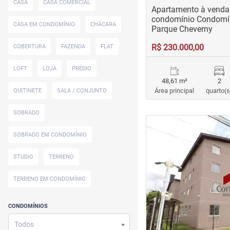
CASA
CASA COMERCIAL
Apartamento à venda 
condomínio Condomín
CASA EM CONDOMÍNIO
CHÁCARA
Parque Cheverny
R$ 230.000,00
COBERTURA
FAZENDA
FLAT
LOFT
LOJA
PRÉDIO
48,61 m²
2
Área principal
quarto(s
QUITINETE
SALA / CONJUNTO
SOBRADO
<
<
<
<
SOBRADO EM CONDOMÍNIO
STUDIO
TERRENO
‹
TERRENO EM CONDOMÍNIO
Previous
CONDOMÍNIOS
Todos