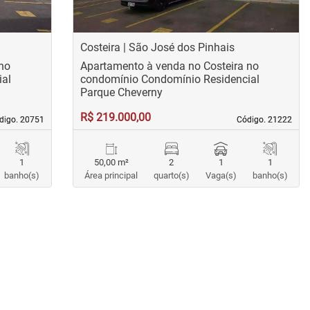
Costeira | São José dos Pinhais
 no
Apartamento à venda no Costeira no
ial
condomínio Condomínio Residencial
Parque Cheverny
R$ 219.000,00
digo. 20751
digo. 20751
Código. 21222
Código. 21222
1
50,00 m²
2
1
1
banho(s)
Área principal
quarto(s)
Vaga(s)
banho(s)