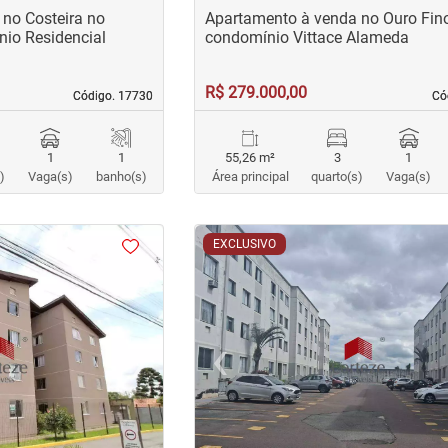
no Costeira no
Apartamento à venda no Ouro Fin
io Residencial
condomínio Vittace Alameda
R$ 279.000,00
Código. 17730
Código. 17730
Có
Có
1
1
55,26 m²
3
1
)
Vaga(s)
banho(s)
Área principal
quarto(s)
Vaga(s)
<
<
<
<
EXCLUSIVO
›
‹
Next
Previous