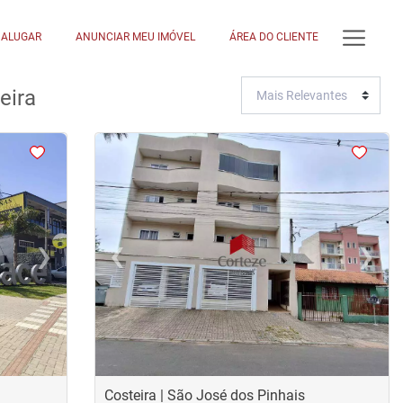
ALUGAR
ANUNCIAR MEU IMÓVEL
ÁREA DO CLIENTE
eira
<
<
<
<
›
‹
›
Next
Previous
Next
Costeira | São José dos Pinhais