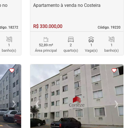
o no
Apartamento à venda no Costeira
R$ 330.000,00
digo. 18272
digo. 18272
Código. 19220
Código. 19220
1
52,89 m²
2
1
1
banho(s)
Área principal
quarto(s)
Vaga(s)
banho(s)
<
<
<
<
›
‹
›
Next
Previous
Next