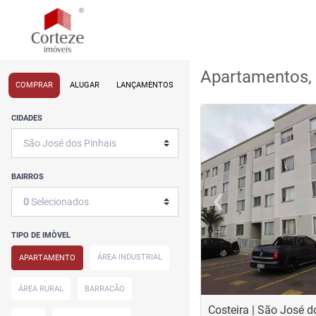
Apartamentos, 
COMPRAR
ALUGAR
LANÇAMENTOS
<
<
<
<
CIDADES
BAIRROS
‹
0
Selecionados
Previous
TIPO DE IMÒVEL
ÁREA INDUSTRIAL
APARTAMENTO
ÁREA RURAL
BARRACÃO
Costeira | São José d