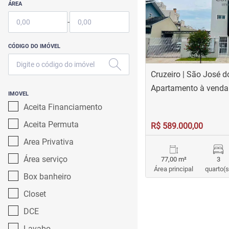
ÁREA
-
CÓDIGO DO IMÓVEL
Cruzeiro | São José d
Apartamento à venda 
IMOVEL
Aceita Financiamento
Aceita Permuta
R$ 589.000,00
Area Privativa
Área serviço
77,00 m²
3
Área principal
quarto(s
Box banheiro
Closet
DCE
Lavabo