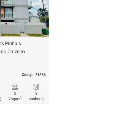
os Pinhais
no Cruzeiro
Código. 21316
Código. 21316
2
2
)
Vaga(s)
banho(s)