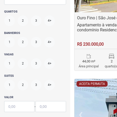
QUARTOS
Ouro Fino | São José
1
2
3
4+
Apartamento à venda
condomínio Residenci
BANHEIROS
1
2
3
4+
R$ 230.000,00
VAGAS
44,00 m²
2
1
2
3
4+
Área principal
quarto(s
SUITES
<
<
<
<
ACEITA PERMUTA
1
2
3
4+
VALOR
-
‹
Previous