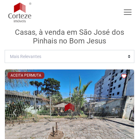
Casas, à venda em São José dos
Pinhais no Bom Jesus
<
<
<
<
ACEITA PERMUTA
‹
›
Previous
Next