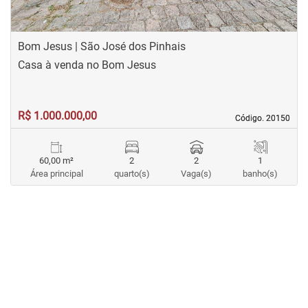
Bom Jesus | São José dos Pinhais
Casa à venda no Bom Jesus
R$ 1.000.000,00
Código. 20150
Código. 20150
60,00 m²
2
2
1
Área principal
quarto(s)
Vaga(s)
banho(s)